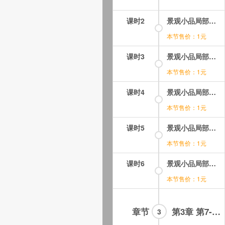
课时2
景观小品局部手绘实战视频第02集视频一点透视1.mp4
本节售价：1元
课时3
景观小品局部手绘实战视频第03集视频一点透视2.mp4
本节售价：1元
课时4
景观小品局部手绘实战视频第04集视频两点透视1.mp4
本节售价：1元
课时5
景观小品局部手绘实战视频第05集视频两点透视2..mp4
本节售价：1元
课时6
景观小品局部手绘实战视频第06集视频鸟瞰透视.mp4
本节售价：1元
章节
第3章 第7-9集视频小品
3