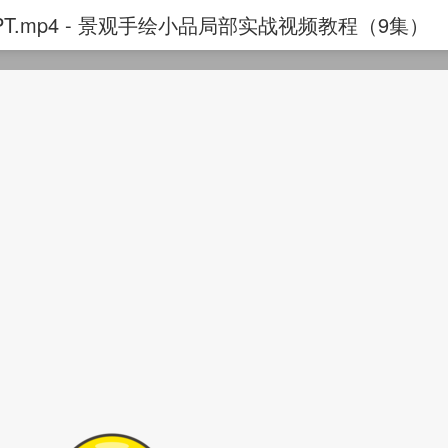
.mp4 - 景观手绘小品局部实战视频教程（9集）