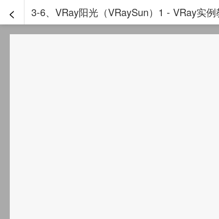
<
3-6、VRay阳光（VRaySun）1 - VR