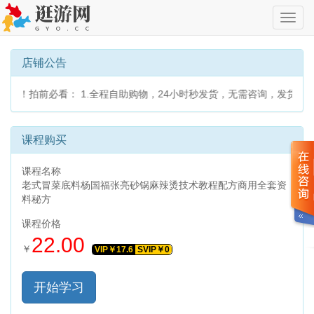
切
换
导
航
店铺公告
看： 1.全程自助购物，24小时秒发货，无需咨询，发货方式为百度网盘
课程购买
课程名称
老式冒菜底料杨国福张亮砂锅麻辣烫技术教程配方商用全套资
料秘方
课程价格
22.00
￥
VIP￥
17.6
SVIP￥
0