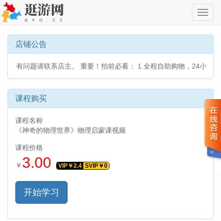
切
换
导
航
店铺公告
读，有问题请联系店主。 重要！拍前必看： 1.全程自助购物，24小
课程购买
课程名称
《神奇的物理世界》物理启蒙课视频
课程价格
3.00
￥
VIP￥
2.4
SVIP￥
0