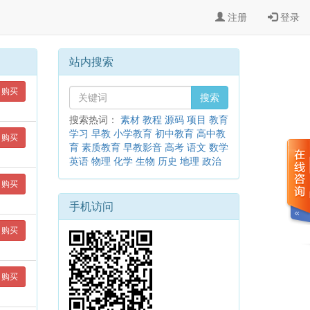
注册
登录
站内搜索
购买
搜索
搜索热词：
素材
教程
源码
项目
教育
学习
早教
小学教育
初中教育
高中教
购买
育
素质教育
早教影音
高考
语文
数学
英语
物理
化学
生物
历史
地理
政治
购买
手机访问
购买
购买