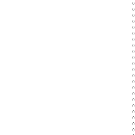
01
020
021
022
023
024
02
026
027
028
029
030
031
032
033
034
035
036
037
038
039
040