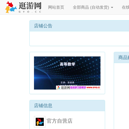
网站首页
全部商品 (自动发货)
在
店铺公告
商品
店铺信息
官方自营店