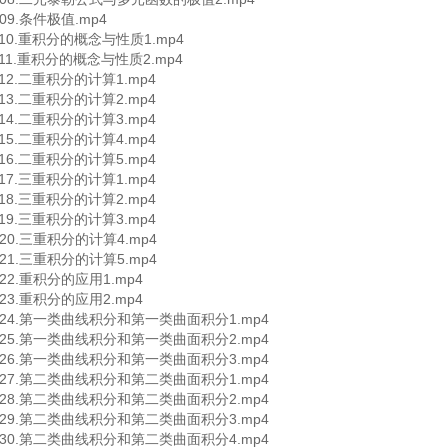
.条件极值.mp4
.重积分的概念与性质1.mp4
.重积分的概念与性质2.mp4
.二重积分的计算1.mp4
.二重积分的计算2.mp4
.二重积分的计算3.mp4
.二重积分的计算4.mp4
.二重积分的计算5.mp4
.三重积分的计算1.mp4
.三重积分的计算2.mp4
.三重积分的计算3.mp4
.三重积分的计算4.mp4
.三重积分的计算5.mp4
.重积分的应用1.mp4
.重积分的应用2.mp4
4.第一类曲线积分和第一类曲面积分1.mp4
5.第一类曲线积分和第一类曲面积分2.mp4
6.第一类曲线积分和第一类曲面积分3.mp4
7.第二类曲线积分和第二类曲面积分1.mp4
8.第二类曲线积分和第二类曲面积分2.mp4
9.第二类曲线积分和第二类曲面积分3.mp4
0.第二类曲线积分和第二类曲面积分4.mp4