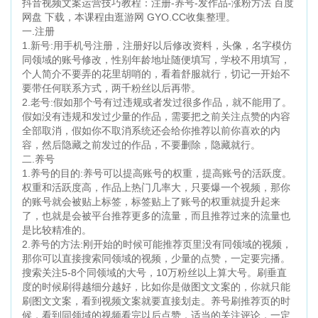
抖音视频文案运营技巧教程：注册-养号-发作品-涨粉方法 百度
网盘 下载，本课程由逛游网 GYO.CC收集整理。
一.注册
1.新号:用手机号注册，注册好以后修改资料，头像，名字模仿
同领域的账号修改，性别年龄地址随便填写，学校不用填写，
个人简介不要弄的花里胡哨的，看着舒服就行，切记一开始不
要带任何联系方式，两千粉丝以后再带。
2.老号:假如那个号有过违规或者发过很多作品，就不能用了。
假如没有违规和发过少量的作品，需要把之前关注点赞的内容
全部取消，假如你不取消系统还会给你推荐以前你喜欢的内
容，然后隐藏之前发过的作品，不要删除，隐藏就行。
二.养号
1.养号的目的:养号可以提高账号的权重，提高账号的活跃度。
权重和活跃度高，作品上热门几率大，只要爆一个视频，那你
的账号就会被贴上标签，标签贴上了账号的权重就提升起来
了，也就是会被平台推荐更多的流量，而且推荐过来的流量也
是比较精准的。
2.养号的方法:刚开始的时候可能推荐页里没有同领域的视频，
那你可以直接搜索同领域的视频，少量的点赞，一定要完播。
搜索关注5-8个同领域的大号，10万粉丝以上算大号。刷垂直
度的时候刷得越细分越好，比如你是做图文文案的，你就只能
刷图文文案，看到视频文案就要直接划走。养号刷推荐页的时
候，看到同领域的视频看完以后点赞，适当的关注评论，一定