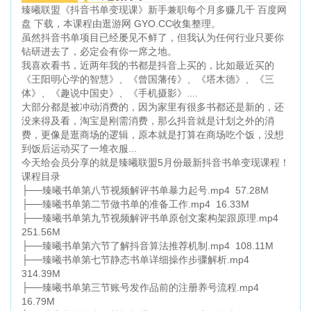
臻曦联盟《抖音书单变现课》新手兼职每个月多赚几千 百度网
盘 下载，本课程由逛游网 GYO.CC收集整理。
虽然抖音书单项目已经屡见不鲜了，但我认为任何行业只要你
钻研进去了，必定会有你一席之地。
我喜欢看书，近两年我的书都是抖音上买的，比如最近买的
《王阳明心学的智慧》、《曾国藩传》、《塔木德》、《三
体》、《趣说中国史》、《手机摄影》....
大部分都是被冲动消费的，因为家里有很多书都还是新的，还
没来得及看，淘宝是刚需消费，那么抖音就是计划之外的消
费，更像是逛商场的逻辑，原本就是打算在商场吃个饭，没想
到饭后运动买了一堆衣服...
今天给会员分享的就是臻曦联盟5月份最新抖音书单变现课程！
课程目录
├──臻曦书单第八节视频解评书单暴力起号.mp4 57.28M
├──臻曦书单第二节做书单的准备工作.mp4 16.33M
├──臻曦书单第九节视频解评书单原创文案构架跟原理.mp4
251.56M
├──臻曦书单第六节了解抖音算法推荐机制.mp4 108.11M
├──臻曦书单第七节静态书单详细操作步骤解析.mp4
314.39M
├──臻曦书单第三节账号发作品前的注册养号流程.mp4
16.79M