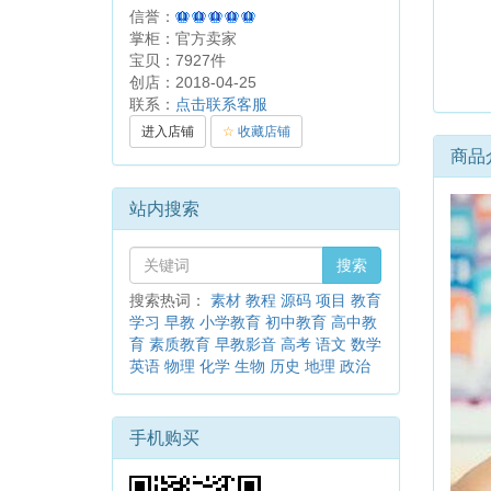
信誉：
掌柜：官方卖家
宝贝：7927件
创店：2018-04-25
联系：
点击联系客服
进入店铺
☆
收藏店铺
商品
站内搜索
搜索
搜索热词：
素材
教程
源码
项目
教育
学习
早教
小学教育
初中教育
高中教
育
素质教育
早教影音
高考
语文
数学
英语
物理
化学
生物
历史
地理
政治
手机购买