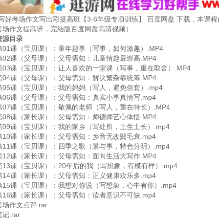
写好考场作文写出彩提高班【3-6年级专项训练】 百度网盘 下载，本课程由
考场作文提高班，完结版百度网盘高清视频）
资源目录
1课（宝贝课）：童年趣事（写事，如何激趣）.MP4
2课（父母课）：父母需知：儿童情趣最崇高.MP4
3课（宝贝课）：让人喜欢的一堂课（写事，重在取舍）.MP4
4课（父母课）：父母需知：解决繁杂靠统筹.MP4
5课（宝贝课）：我的妈妈（写人，避免俗套）.mp4
6课（父母课）：父母需知：真实小事真情写.mp4
7课（宝贝课）：敬佩的老师（写人，重在特长）.MP4
8课（家长课）：父母需知：师德师艺心体悟.MP4
9课（宝贝课）：我的家乡（写处所，土生土长）.mp4
0课（家长课）：父母需知：乡音无改鬓毛衰.mp4
1课（宝贝课）：四季之歌（景与事，特色分明）.mp4
2课（家长课）：父母需知：面向生活大写作.MP4
3课（宝贝课）：20年后的我（写想象，有模有样）.mp4
4课（家长课）：父母需知：正义健康欢乐多.mp4
5课（宝贝课）：我想对你说（写想象，心中有你）.mp4
6课（家长课）：父母需知：读者意识不可缺.mp4
作文点评.rar
.rar